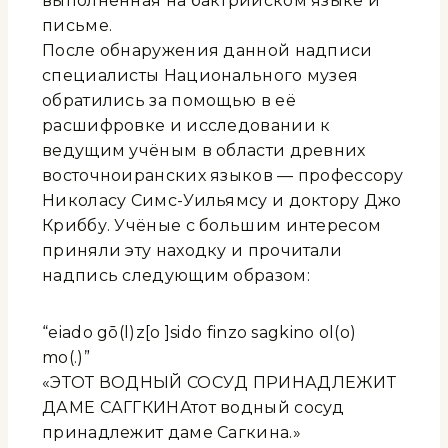
выполненная на бактрийском языке и
письме.
После обнаружения данной надписи
специалисты Национального музея
обратились за помощью в её
расшифровке и исследовании к
ведущим учёным в области древних
восточноиранских языков — профессору
Николасу Симс-Уильямсу и доктору Джо
Криббу. Учёные с большим интересом
приняли эту находку и прочитали
надпись следующим образом:
“eiado gō(l)z[o ]sido finzo sagkino ol(o)
mo(.)”
«ЭТОТ ВОДНЫЙ СОСУД ПРИНАДЛЕЖИТ
ДАМЕ САГГКИНАтот водный сосуд
принадлежит даме Сагкина.»